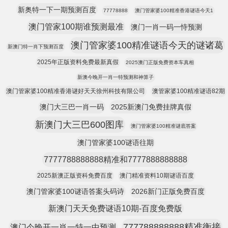
新奥特一下一期预测百度
77778888
澳门管家婆100精准香港谜语今天1
澳门管家100期谁预测最准
澳门一肖一码一恃预测
澳门管家婆100精准谜语今天的谜诸葛
新澳门特一肖下预测百度
2025年正版资料免费最新真假
2025澳门正版免费资本车真相
新澳今晚开一肖一特预测和神算子
澳门管家婆100精准香港谜好天天徐州科技有限公司
澳管家婆100精准谜语82期
澳门大三巴一肖一码
2025新澳门免费挂牌真假
新澳门大三巴600图库
澳门管家婆100精准谜底答案
澳门管家婆100谜语往期
7777788888888精准和7777888888888
2025新澳正版资科免费百度
澳门精准资料10期谜语百度
澳门管家婆100谜语答案头码诗
2026新门正版免费百度
新澳门天天免费谜语10期-百度免费版
777788888888精准衡接
澳门今晚开一肖一特一中预测