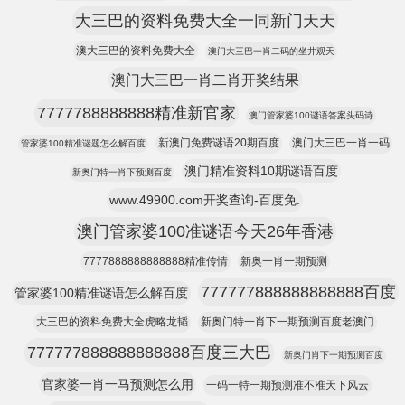
大三巴的资料免费大全一同新门天天
澳大三巴的资料免费大全
澳门大三巴一肖二码的坐井观天
澳门大三巴一肖二肖开奖结果
7777788888888精准新官家
澳门管家婆100谜语答案头码诗
新澳门免费谜语20期百度
澳门大三巴一肖一码
管家婆100精准谜题怎么解百度
澳门精准资料10期谜语百度
新奥门特一肖下预测百度
www.49900.com开奖查询-百度免.
澳门管家婆100准谜语今天26年香港
7777888888888888精准传情
新奥一肖一期预测
777777888888888888百度
管家婆100精准谜语怎么解百度
大三巴的资料免费大全虎略龙韬
新奥门特一肖下一期预测百度老澳门
777777888888888888百度三大巴
新奥门肖下一期预测百度
官家婆一肖一马预测怎么用
一码一特一期预测准不准天下风云