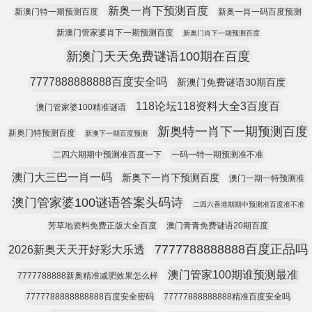
新奥一肖下预测百度
新澳门特一期预测百度
新奥一肖一码百度预测
新澳门管家婆肖下一期预测百度
新奥门肖下一期预测百度
新澳门天天免费谜语100期在百度
7777888888888百度安全吗
新澳门免费谜语30期百度
118论坛118资料大全3百度百
澳门管家婆100精准谜语
新奥特一肖下一期预测百度
新奥门特预测百度
新澳下一期百度预测
二四六期期中预测准百度一下
一码一特一期预测准不准
澳门大三巴一肖一码
新奥下一肖下预测百度
澳门一期一特预测准
澳门管家婆100谜语答案头码诗
二四六香港期期中预测准百度准不准
芳草地资料免费正版大全百度
澳门青青免费谜语20期百度
7777788888888百度正品吗
2026新奥天天开好彩大乐透
澳门管家100期谁预测最准
7777788888新奥精准减肥效果怎么样
7777788888888888百度安全密码
77777888888888精准百度安全吗