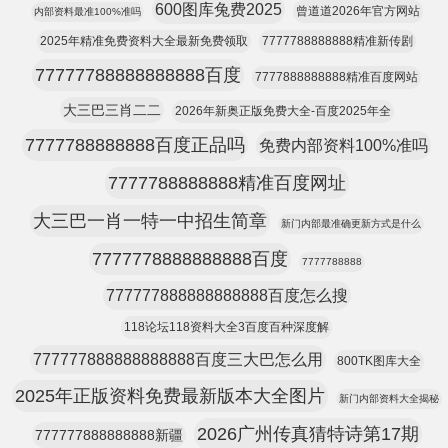
600图库兔费2025
曾道道2026年官方网站
内部资料最准100%准吗
2025年精准免费资料大全最新免费领取
7777788888888精准新传剧
77777788888888888百度
7777888888888精准百度网站
大三巴三肖二二
2026年新奥正版免费大全-百度2025年全
7777788888888百度正品吗
免费内部资料100%准吗
7777788888888精准百度网址
大三巴一肖一特一中招生简章
新门内部最准确更新方式是什么
7777778888888888百度
7777788888
777777888888888888百度怎么搜
118论坛118资料大全3百度百种深度解
777777888888888888百度三大巴怎么用
800TK图库大全
2025年正版资料免费最新版本大全图片
新门内部资料大全揭秘
2026广州传真猜特诗第17期
777777888888888新疆