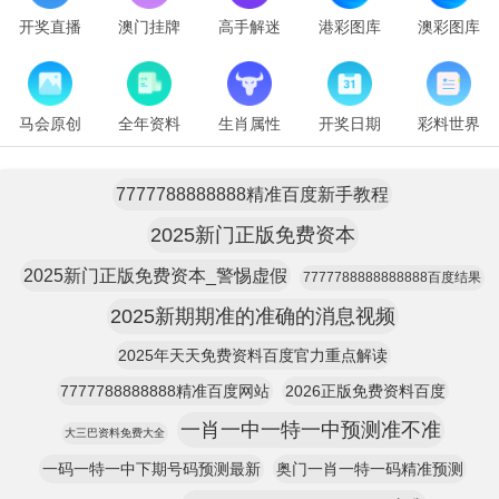
开奖直播
澳门挂牌
高手解迷
港彩图库
澳彩图库
马会原创
全年资料
生肖属性
开奖日期
彩料世界
7777788888888精准百度新手教程
2025新门正版免费资本
2025新门正版免费资本_警惕虚假
7777788888888888百度结果
2025新期期准的准确的消息视频
2025年天天免费资料百度官力重点解读
7777788888888精准百度网站
2026正版免费资料百度
一肖一中一特一中预测准不准
大三巴资料免费大全
一码一特一中下期号码预测最新
奥门一肖一特一码精准预测