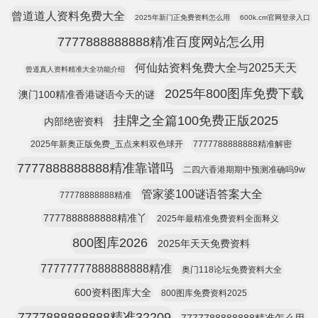
曾道道人资料免费大全
2025年新门正免费资料怎么用
600k.cm官网登录入口
7777888888888精准百度网站怎么用
何仙姑资料兔费大全与2025天天
曾道真人资料精准大全功能介绍
2025年800图库免费下载
澳门100精准香港谜语今天的谜
挂牌之全篇100免费正版2025
内部绝密资料
2025年新奥正版免费_五点来料双色球开
7777788888888精准解密
7777888888888精准靠谱吗
二四六香港期期中预测准确吗9w
管家婆100谜语答案大全
77778888888精准
7777888888888精准丫
2025年最精准免费资料全面释义
800图库2026
2025年天天免费资料
77777777888888888精准
奥门118论坛免费资料大全
600资料图库大全
800图库免费资料2025
7777888888888精准32209