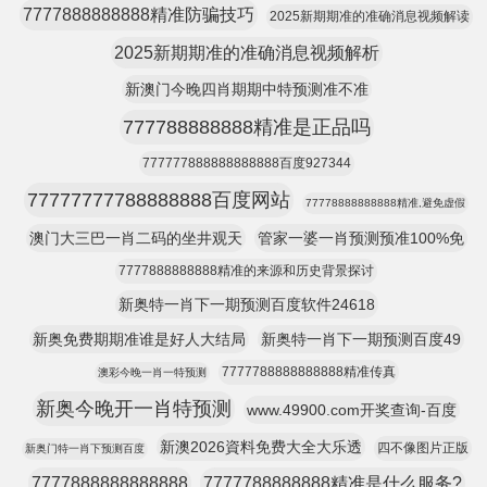
7777888888888精准防骗技巧
2025新期期准的准确消息视频解读
2025新期期准的准确消息视频解析
新澳门今晚四肖期期中特预测准不准
777788888888精准是正品吗
777777888888888888百度927344
77777777788888888百度网站
77778888888888精准,避免虚假
澳门大三巴一肖二码的坐井观天
管家一婆一肖预测预准100%免
7777888888888精准的来源和历史背景探讨
新奥特一肖下一期预测百度软件24618
新奥免费期期准谁是好人大结局
新奥特一肖下一期预测百度49
7777788888888888精准传真
澳彩今晚一肖一特预测
新奥今晚开一肖特预测
www.49900.com开奖查询-百度
新澳2026資料免费大全大乐透
四不像图片正版
新奥门特一肖下预测百度
7777888888888888
7777788888888精准是什么服务?