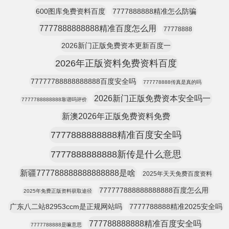
600图库免费资料百度
7777888888精准怎么防骗
7777888888888精准百度怎么用
77778888
2026新门正版免费资本更新百度一
2026年正版资料免费资料百度
77777788888888888百度安全吗
777778888传真是真的吗
2026新门正版免费资本安全吗一
7777788888888靠谱吗评价
新澳2026年正版免费资料免费
7777888888888精准百度安全吗
7777888888888新传是什么意思
新疆777788888888888888是啥
2025年天天免费百度资料
777777888888888888百度怎么用
2025年免费正版资料获取途径
广东八二站82953ccm是正规网站吗
7777788888精准2025安全吗
777788888888精准百度安全吗
7777788888是嘛意思