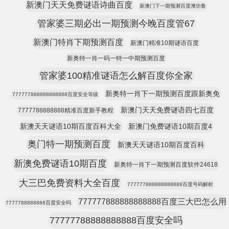
新澳门天天免费谜语诗曲百度
新澳门下一期预测百度潍坊鲁
管家婆三期必出一期预测今晚百度管67
新澳门特肖下期预测百度
新澳门精准10期谜语百度
新奥特一肖一码一特一中期预测百度
管家婆100精准谜语怎么解百度你全家
新奥特一肖下一期预测百度跟新奥免
777777888888888888百度安全等级
新澳门天天免费谜语四七百度
7777788888888精准百度新手教程
新澳天天谜语10期百度百科大全
新澳门免费谜语10期百度4
奥门特一期预测百度
新澳天天谜语10期百度百科
新澳免费谜语10期百度
新奥特一肖下一期预测百度软件24618
大三巴免费资料大全百度
777777888888888888百度号码解析
777777888888888888百度三大巴怎么用
7777788888888百度安全吗
77777788888888888百度安全吗