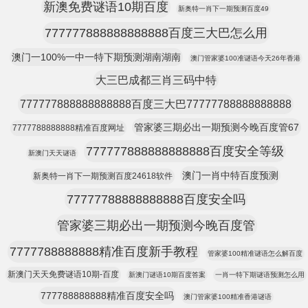
新澳免费谜语10期百度
新奥特一肖下一期预测百度49
777777888888888888百度三大巴怎么用
澳门一100%一中一特下期预测湖南湖南
澳门管家婆100准谜语今天26年香港
大三巴成都三肖三码中特
777777888888888888百度三大巴77777788888888888
管家婆三期必出一期预测今晚百度管67
7777788888888精准百度网址
777777888888888888百度安全等级
新澳门天天谜语
澳门一肖中特百度预测
新奥特一肖下一期预测百度24618软件
77777788888888888百度安全吗
管家婆三期必出一期预测今晚百度管
7777788888888精准百度新手教程
管家婆100精准谜语怎么解百度
新澳门天天免费谜语10期-百度
新澳门谜语10期百度答案
一肖一特下期谜语预测怎么用
777788888888精准百度安全吗
澳门管家婆100精准香港谜语