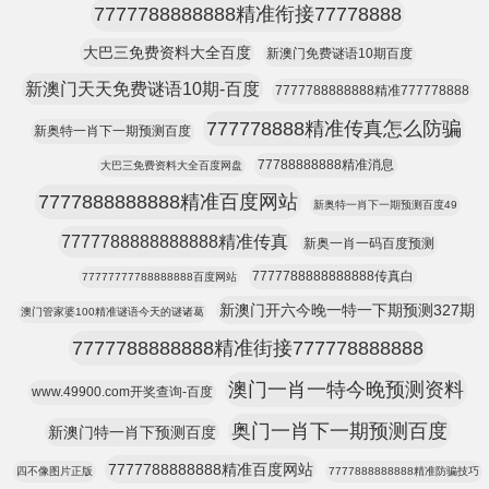
7777788888888精准衔接77778888
大巴三免费资料大全百度
新澳门免费谜语10期百度
新澳门天天免费谜语10期-百度
7777788888888精准777778888
777778888精准传真怎么防骗
新奥特一肖下一期预测百度
77788888888精准消息
大巴三免费资料大全百度网盘
7777888888888精准百度网站
新奥特一肖下一期预测百度49
7777788888888888精准传真
新奥一肖一码百度预测
7777788888888888传真白
77777777788888888百度网站
新澳门开六今晚一特一下期预测327期
澳门管家婆100精准谜语今天的谜诸葛
7777788888888精准街接777778888888
澳门一肖一特今晚预测资料
www.49900.com开奖查询-百度
奥门一肖下一期预测百度
新澳门特一肖下预测百度
7777788888888精准百度网站
四不像图片正版
7777888888888精准防骗技巧