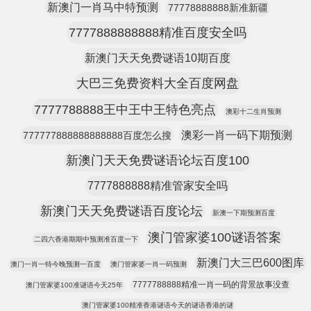
新澳门一肖马中特预测
77778888888新准新疆
7777888888888精准百度安全吗
新澳门天天免费谜语10期百度
大巴三免费资料大全百度网盘
7777788888王中王中王特色亮点
澳彩十二生肖预测
澳彩一肖一码下期预测
777777888888888888百度怎么搜
新澳门天天免费谜语论坛百度100
7777888888精准管家安全吗
新澳门天天免费谜语百度论坛
新澳一下期预测百度
澳门管家婆100谜语答案
二四六香港期期中预测准百度一下
新澳门大三巴600图库
澳门一肖一特今晚预测一百度
澳门管家婆一肖一码预测
7777788888精准一肖一码的背景故事没查
澳门管家婆100准谜语今天25年
澳门管家婆100精准香港谜语今天的谜语香港的谜