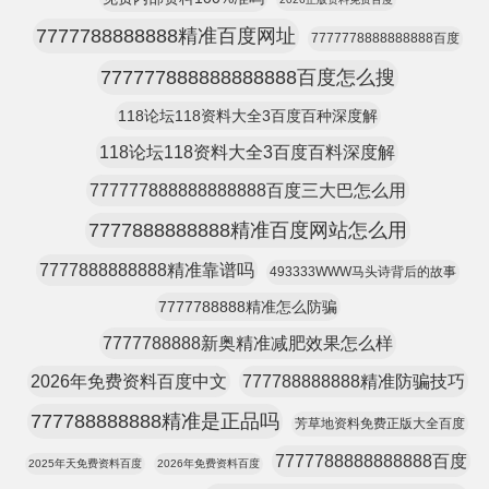
7777788888888精准百度网址
7777778888888888百度
777777888888888888百度怎么搜
118论坛118资料大全3百度百种深度解
118论坛118资料大全3百度百料深度解
777777888888888888百度三大巴怎么用
7777888888888精准百度网站怎么用
7777888888888精准靠谱吗
493333WWW马头诗背后的故事
7777788888精准怎么防骗
7777788888新奥精准减肥效果怎么样
2026年免费资料百度中文
777788888888精准防骗技巧
777788888888精准是正品吗
芳草地资料免费正版大全百度
7777788888888888百度
2025年天免费资料百度
2026年免费资料百度