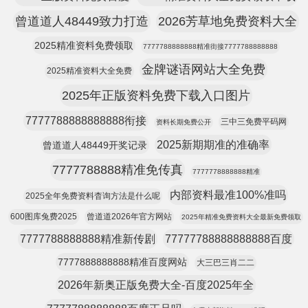
曾道道人48449致力打造
2026芳草地免费资料大全
2025精准资料免费领取
7777788888888精准街接7777788888888
金牌谜语网站大全免费
2025精准资料大全免费
2025年正版资料免费下载入口图片
7777788888888888衔接
三中三免费平码网
资料长期免费公开
2025新期期准的准确率
曾道道人48449开奖记录
7777788888精准免传真
7777778888888精准
内部资料最准100%准吗
2025全年免费资料杳询方法是什么呢
600图库兔费2025
曾道道2026年官方网站
2025年精准免费资料大全最新免费领取
7777788888888精准新传剧
77777788888888888百度
7777888888888精准百度网站
大三巴三肖二二
2026年新奥正版免费大全-百度2025年全