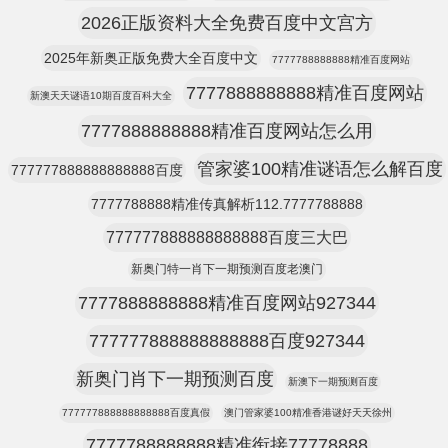
2026正版资料大全免费百度中文宫方
2025年新奥正版免费大全百度中文
7777788888888精准百度网站
7777888888888精准百度网站
新澳天天谜语10期百度百科大全
7777888888888精准百度网站怎么用
管家婆100精准谜语怎么解百度
777777888888888888百度
7777788888精准传真解析112.7777788888
777777888888888888百度三大巴
新奥门特一肖下一期预测百度老澳门
7777888888888精准百度网站927344
777777888888888888百度927344
新奥门肖下一期预测百度
新澳下一期预测百度
777777888888888888百度真假
澳门管家婆100精准香港谜好天天徐州
7777788888888精准衔接77778888