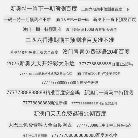
新奥特一肖下一期预测百度
二四六期期中预测准百度一下
一码一特一期预测准不准
新奥下一肖下预测百度
澳门大三巴一肖一码
澳门一期一特预测准
澳门管家婆100谜语答案头码诗
二四六香港期期中预测准百度准不准
澳门青青免费谜语20期百度
芳草地资料免费正版大全百度
2026新奥天天开好彩大乐透
7777788888888百度正品吗
澳门管家100期谁预测最准
7777788888新奥精准减肥效果怎么样
7777788888888888百度安全密码
77777888888888精准百度安全吗
新澳门一肖马中特预测
77778888888新准新疆
7777888888888精准百度安全吗
新澳门天天免费谜语10期百度
大巴三免费资料大全百度网盘
7777788888王中王中王特色亮点
777777888888888888百度怎么搜
澳彩十二生肖预测