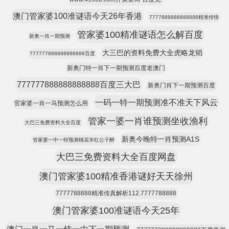
澳门管家婆100准谜语今天26年香港
7777888888888888精准传情
管家婆100精准谜语怎么解百度
新奥一肖一期预测
大三巴的资料免费大全虎略龙韬
777777888888888888百度
新奥门特一肖下一期预测百度老澳门
777777888888888888百度三大巴
新奥门肖下一期预测百度
一码一特一期预测准不准天下风云
官家婆一肖一马预测怎么用
管家一婆一肖谁预测坐收渔利
大巴三免费资料大全百度
新奥今晚特一肖预测A1S
管家婆一中一特预测桃花羊红公子醉
大巴三免费资料大全百度网盘
澳门管家婆100精准香港谜好天天徐州
7777788888精准传真解析112.7777788888
澳门管家婆100准谜语今天25年